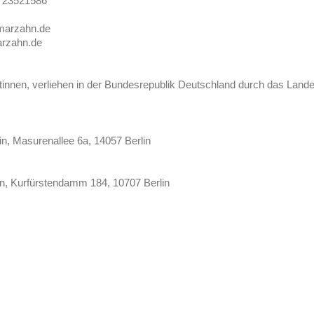
0 23521586
marzahn.de
arzahn.de
nnen, verliehen in der Bundesrepublik Deutschland durch das Land
in, Masurenallee 6a, 14057 Berlin
n, Kurfürstendamm 184, 10707 Berlin